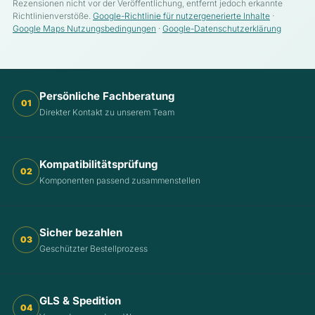
Rezensionen nicht vor der Veröffentlichung, entfernt jedoch erkannte
Richtlinienverstöße.
Google-Richtlinie für nutzergenerierte Inhalte
·
Google Maps Nutzungsbedingungen
·
Google-Datenschutzerklärung
Persönliche Fachberatung
01
Direkter Kontakt zu unserem Team
Kompatibilitätsprüfung
02
Komponenten passend zusammenstellen
Sicher bezahlen
03
Geschützter Bestellprozess
GLS & Spedition
04