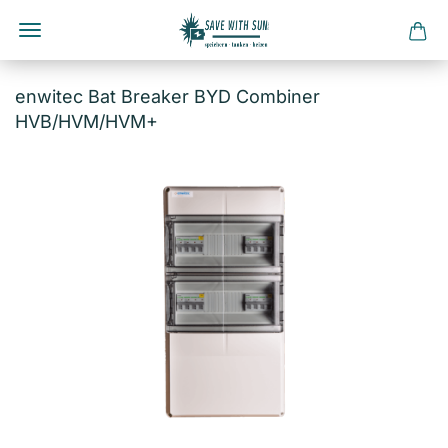
Direkt
zum
enwitec Bat Breaker BYD Combiner
Hauptinhalt
HVB/HVM/HVM+