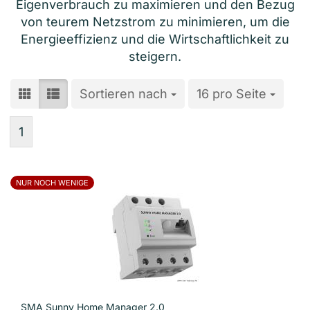
Eigenverbrauch zu maximieren und den Bezug
von teurem Netzstrom zu minimieren, um die
Energieeffizienz und die Wirtschaftlichkeit zu
steigern.
Sortieren nach
Sortieren nach
16 pro Seite
pro Seite
1
NUR NOCH WENIGE
SMA Sunny Home Manager 2.0