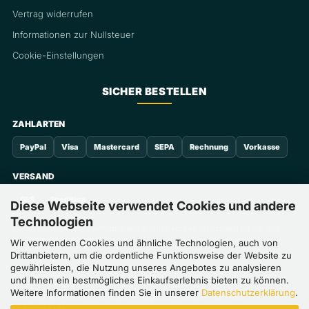
Vertrag widerrufen
Informationen zur Nullsteuer
Cookie-Einstellungen
SICHER BESTELLEN
ZAHLARTEN
PayPal
Visa
Mastercard
SEPA
Rechnung
Vorkasse
VERSAND
GLS
Spedition
Diese Webseite verwendet Cookies und andere
Technologien
Die im Bestellprozess verfügbaren Zahlarten können je nach Warenkorb und
Kundenstatus abweichen.
Wir verwenden Cookies und ähnliche Technologien, auch von
Drittanbietern, um die ordentliche Funktionsweise der Website zu
gewährleisten, die Nutzung unseres Angebotes zu analysieren
und Ihnen ein bestmögliches Einkaufserlebnis bieten zu können.
Weitere Informationen finden Sie in unserer
Datenschutzerklärung
.
Save with Sun GmbH · HRB 8102, Amtsgericht Ansbach · USt-IdNr.
DE360883346