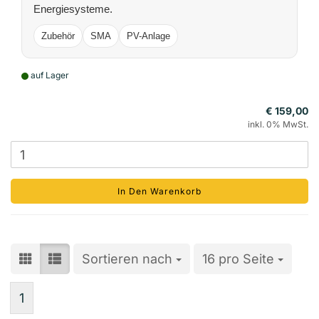
Energiesysteme.
Zubehör
SMA
PV-Anlage
auf Lager
€ 159,00
inkl. 0% MwSt.
In Den Warenkorb
Sortieren nach
Sortieren nach
16 pro Seite
pro Seite
1