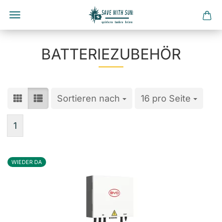
Direkt
zum
BATTERIEZUBEHÖR
Hauptinhalt
Sortieren nach
Sortieren nach
16 pro Seite
pro Seite
1
WIEDER DA