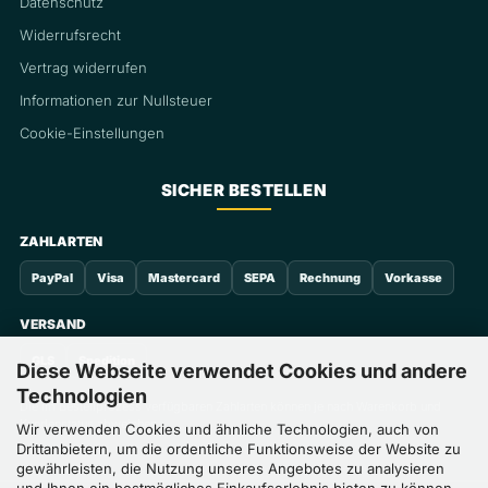
Datenschutz
Widerrufsrecht
Vertrag widerrufen
Informationen zur Nullsteuer
Cookie-Einstellungen
SICHER BESTELLEN
ZAHLARTEN
PayPal
Visa
Mastercard
SEPA
Rechnung
Vorkasse
VERSAND
GLS
Spedition
Diese Webseite verwendet Cookies und andere
Technologien
Die im Bestellprozess verfügbaren Zahlarten können je nach Warenkorb und
Kundenstatus abweichen.
Wir verwenden Cookies und ähnliche Technologien, auch von
Drittanbietern, um die ordentliche Funktionsweise der Website zu
gewährleisten, die Nutzung unseres Angebotes zu analysieren