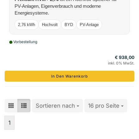
PV-Anlagen, Eigenverbrauch und moderne
Energiesysteme.
2,76 kWh
Hochvolt
BYD
PV-Anlage
Vorbestellung
€ 938,00
inkl. 0% MwSt.
In Den Warenkorb
Sortieren nach
Sortieren nach
16 pro Seite
pro Seite
1