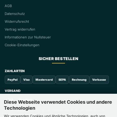
AGB
Datenschutz
Widerrufsrecht
Vertrag widerrufen
Informationen zur Nullsteuer
Cookie-Einstellungen
SICHER BESTELLEN
ZAHLARTEN
PayPal
Visa
Mastercard
SEPA
Rechnung
Vorkasse
VERSAND
GLS
Spedition
Diese Webseite verwendet Cookies und andere
Technologien
Die im Bestellprozess verfügbaren Zahlarten können je nach Warenkorb und
Kundenstatus abweichen.
Wir verwenden Cookies und ähnliche Technologien, auch von