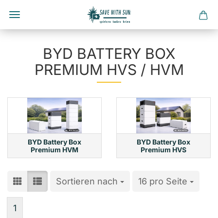
Direkt
zum
BYD BATTERY BOX
Hauptinhalt
PREMIUM HVS / HVM
BYD Battery Box
BYD Battery Box
Premium HVM
Premium HVS
Sortieren nach
Sortieren nach
16 pro Seite
pro Seite
1