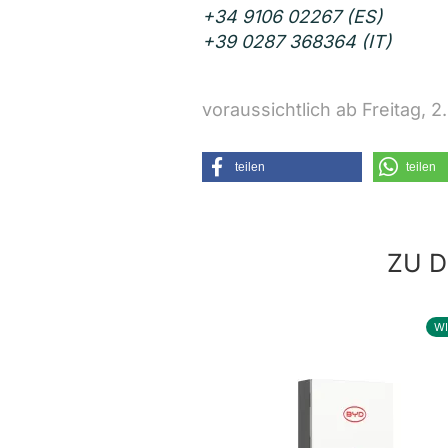
+34 9106 02267 (ES)
+39 0287 368364 (IT)
voraussichtlich ab Freitag, 
teilen
teilen
ZU D
W