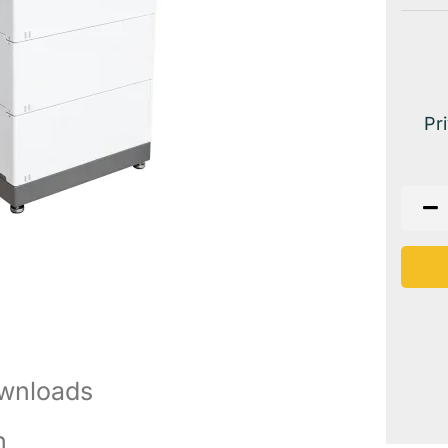
Pr
wnloads
n