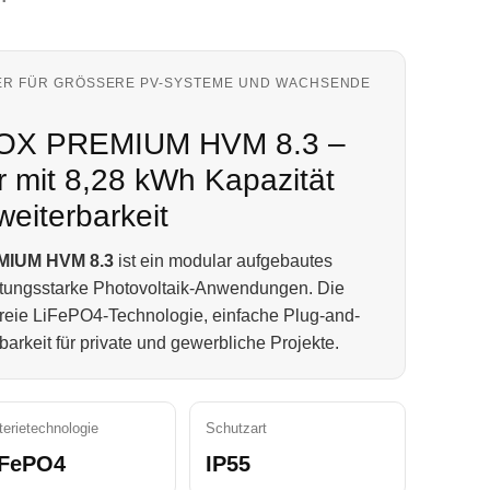
R FÜR GRÖSSERE PV-SYSTEME UND WACHSENDE E
OX PREMIUM HVM 8.3 –
r mit 8,28 kWh Kapazität
eiterbarkeit
IUM HVM 8.3
ist ein modular aufgebautes
istungsstarke Photovoltaik-Anwendungen. Die
freie LiFePO4-Technologie, einfache Plug-and-
rkeit für private und gewerbliche Projekte.
terietechnologie
Schutzart
iFePO4
IP55