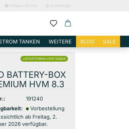
Callback Service
Kundenlogin
ail
STROM TANKEN
WEITERE
BLOG
SALE
sswort
LIEFERTERMIN VERFÜGBAR
D BATTERY-BOX
EMIUM HVM 8.3
o erstellen
r.:
191240
wort vergessen?
gbarkeit:
Vorbestellung
ssichtlich ab Freitag, 2.
er 2026 verfügbar.