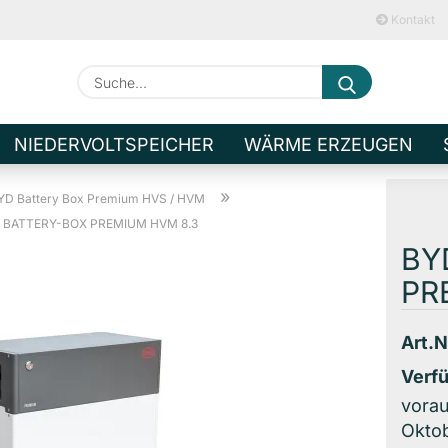
Kontakt
Suche...
E-M
NIEDERVOLTSPEICHER
WÄRME ERZEUGEN
Pa
»
YD Battery Box Premium HVS / HVM
 BATTERY-BOX PREMIUM HVM 8.3
BY
PR
Kont
Art.N
Pass
Verfü
vorau
Oktob