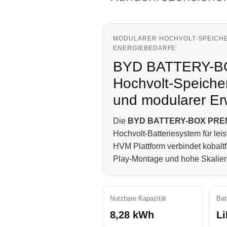
MODULARER HOCHVOLT-SPEICHE
NERGIEBEDARFE
BYD BATTERY-B
Hochvolt-Speiche
und modularer Erw
Die
BYD BATTERY-BOX PREM
Hochvolt-Batteriesystem für le
HVM Plattform verbindet kobalt
Play-Montage und hohe Skalierba
Nutzbare Kapazität
Bat
8,28 kWh
L