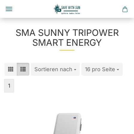
Direkt
zum
SMA SUNNY TRIPOWER
Hauptinhalt
SMART ENERGY
Sortieren nach
Sortieren nach
16 pro Seite
pro Seite
1