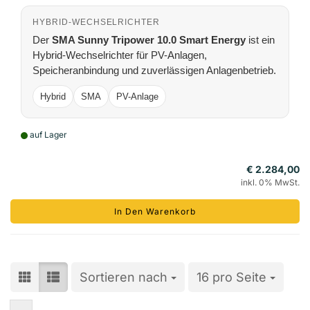
HYBRID-WECHSELRICHTER
Der
SMA Sunny Tripower 10.0 Smart Energy
ist ein
Hybrid-Wechselrichter für PV-Anlagen,
Speicheranbindung und zuverlässigen Anlagenbetrieb.
Hybrid
SMA
PV-Anlage
auf Lager
€ 2.284,00
inkl. 0% MwSt.
In Den Warenkorb
Sortieren nach
Sortieren nach
16 pro Seite
pro Seite