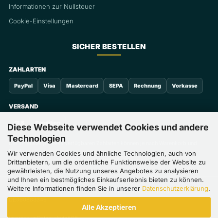
Informationen zur Nullsteuer
Cookie-Einstellungen
SICHER BESTELLEN
ZAHLARTEN
PayPal
Visa
Mastercard
SEPA
Rechnung
Vorkasse
VERSAND
GLS
Spedition
Diese Webseite verwendet Cookies und andere
Technologien
Die im Bestellprozess verfügbaren Zahlarten können je nach Warenkorb und
Kundenstatus abweichen.
Wir verwenden Cookies und ähnliche Technologien, auch von
Drittanbietern, um die ordentliche Funktionsweise der Website zu
gewährleisten, die Nutzung unseres Angebotes zu analysieren
und Ihnen ein bestmögliches Einkaufserlebnis bieten zu können.
Weitere Informationen finden Sie in unserer
Datenschutzerklärung
.
Save with Sun GmbH · HRB 8102, Amtsgericht Ansbach · USt-IdNr.
DE360883346
Alle Akzeptieren