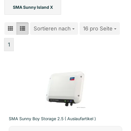
SMA Sunny Island X
Sortieren nach
Sortieren nach
16 pro Seite
pro Seite
1
SMA Sunny Boy Storage 2.5 ( Auslaufartikel )