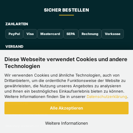
SICHER BESTELLEN
ZAHLARTEN
PayPal
Visa
Mastercard
SEPA
Rechnung
Vorkasse
VERSAND
GLS
Spedition
Diese Webseite verwendet Cookies und andere
Technologien
Die im Bestellprozess verfügbaren Zahlarten können je nach Warenkorb und
Kundenstatus abweichen.
Wir verwenden Cookies und ähnliche Technologien, auch von
Drittanbietern, um die ordentliche Funktionsweise der Website zu
gewährleisten, die Nutzung unseres Angebotes zu analysieren
und Ihnen ein bestmögliches Einkaufserlebnis bieten zu können.
Weitere Informationen finden Sie in unserer
Datenschutzerklärung
.
Save with Sun GmbH · HRB 8102, Amtsgericht Ansbach · USt-IdNr.
DE360883346
Alle Akzeptieren
Impressum
Datenschutz
AGB
Weitere Informationen
Webshop erstellen
mit Gambio.de © 2026