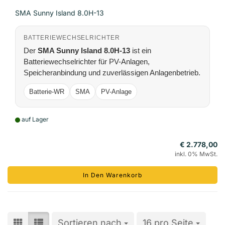
SMA Sunny Island 8.0H-13
BATTERIEWECHSELRICHTER
Der
SMA Sunny Island 8.0H-13
ist ein
Batteriewechselrichter für PV-Anlagen,
Speicheranbindung und zuverlässigen Anlagenbetrieb.
Batterie-WR
SMA
PV-Anlage
auf Lager
€ 2.778,00
inkl. 0% MwSt.
In Den Warenkorb
Sortieren nach
Sortieren nach
16 pro Seite
pro Seite