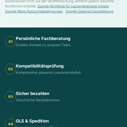
Rezensionen nicht vor der Veröffentlichung, entfernt jedoch erkannte
Richtlinienverstöße.
Google-Richtlinie für nutzergenerierte Inhalte
·
Google Maps Nutzungsbedingungen
·
Google-Datenschutzerklärung
Persönliche Fachberatung
01
Direkter Kontakt zu unserem Team
Kompatibilitätsprüfung
02
Komponenten passend zusammenstellen
Sicher bezahlen
03
Geschützter Bestellprozess
GLS & Spedition
04