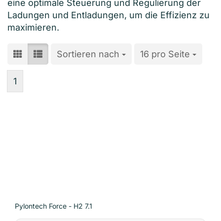
eine optimale Steuerung und Regulierung der
Ladungen und Entladungen, um die Effizienz zu
maximieren.
Sortieren nach
Sortieren nach
16 pro Seite
pro Seite
1
Pylontech Force - H2 7.1