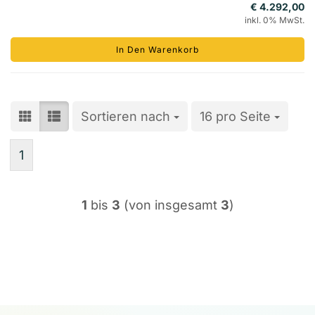
€ 4.292,00
inkl. 0% MwSt.
In Den Warenkorb
Sortieren nach
Sortieren nach
16 pro Seite
pro Seite
1
1
bis
3
(von insgesamt
3
)