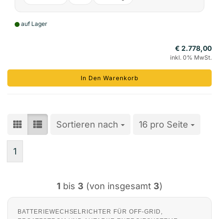
auf Lager
€ 2.778,00
inkl. 0% MwSt.
In Den Warenkorb
Sortieren nach
Sortieren nach
16 pro Seite
pro Seite
1
1
bis
3
(von insgesamt
3
)
BATTERIEWECHSELRICHTER FÜR OFF-GRID,