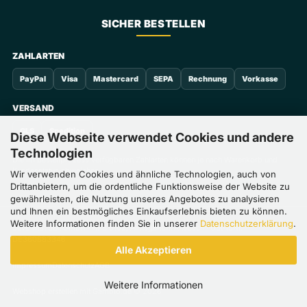
SICHER BESTELLEN
ZAHLARTEN
PayPal
Visa
Mastercard
SEPA
Rechnung
Vorkasse
VERSAND
GLS
Spedition
Diese Webseite verwendet Cookies und andere
Technologien
Die im Bestellprozess verfügbaren Zahlarten können je nach Warenkorb und
Kundenstatus abweichen.
Wir verwenden Cookies und ähnliche Technologien, auch von
Drittanbietern, um die ordentliche Funktionsweise der Website zu
gewährleisten, die Nutzung unseres Angebotes zu analysieren
und Ihnen ein bestmögliches Einkaufserlebnis bieten zu können.
Weitere Informationen finden Sie in unserer
Datenschutzerklärung
.
Save with Sun GmbH · HRB 8102, Amtsgericht Ansbach · USt-IdNr.
DE360883346
Alle Akzeptieren
Impressum
Datenschutz
AGB
Weitere Informationen
Webshop erstellen
mit Gambio.de © 2026