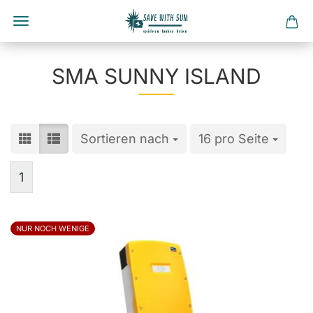
Direkt
zum
SMA SUNNY ISLAND
Hauptinhalt
Sortieren nach
Sortieren nach
16 pro Seite
pro Seite
1
NUR NOCH WENIGE