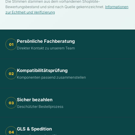
Die Stimmen stammen aus dem vorhandenen ShopVote-
Bewertungsbestand und sind nach Quelle gekennzeichnet.
Informationen
zur Echtheit und Verifizierung
Persönliche Fachberatung
01
Direkter Kontakt zu unserem Team
Kompatibilitätsprüfung
02
Komponenten passend zusammenstellen
Sicher bezahlen
03
Geschützter Bestellprozess
GLS & Spedition
04