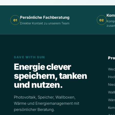
Komp
Persönliche Fachberatung
01
02
Komp
Direkter Kontakt zu unserem Team
zusam
SAVE WITH SUN
Pr
Energie clever
Wech
speichern, tanken
Hoc
und nutzen.
Nied
Wal
Photovoltaik, Speicher, Wallboxen,
Wär
Wärme und Energiemanagement mit
Kom
persönlicher Beratung.