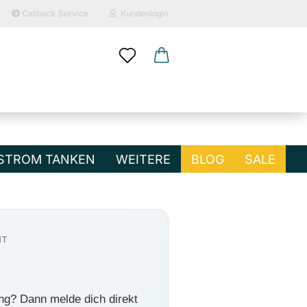
Callback Service
Kundenlogin
ail
sswort
STROM TANKEN
WEITERE
BLOG
SALE
NT
o erstellen
wort vergessen?
ng? Dann melde dich direkt