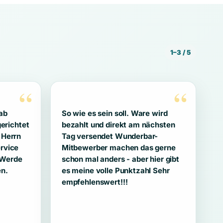
1–3 / 5
“
“
ab
So wie es sein soll. Ware wird
gerichtet
bezahlt und direkt am nächsten
 Herrn
Tag versendet Wunderbar-
rvice
Mitbewerber machen das gerne
! Werde
schon mal anders - aber hier gibt
en.
es meine volle Punktzahl Sehr
empfehlenswert!!!