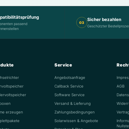
atibilitätsprüfung
Sicher bezahlen
03
onenten passend
Geschützter Bestellproze
menstellen
odukte
Service
Rech
selrichter
Angebotsanfrage
Impre
hvoltspeicher
Callback Service
AGB
ervoltspeicher
Software Service
Datens
lboxen
Versand & Lieferung
Widerr
me erzeugen
Zahlungsbedingungen
Vertra
plettpakete
Solarwissen & Angebote
Inform
Nullst