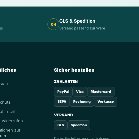
GLS & Spedition
04
ss
Versand passend zur Ware
tliches
Sicher bestellen
ZAHLARTEN
ssum
PayPal
Visa
Mastercard
SEPA
Rechnung
Vorkasse
chutz
ufsrecht
VERSAND
g widerrufen
GLS
Spedition
ationen zur
euer
Die im Bestellprozess verfügbaren