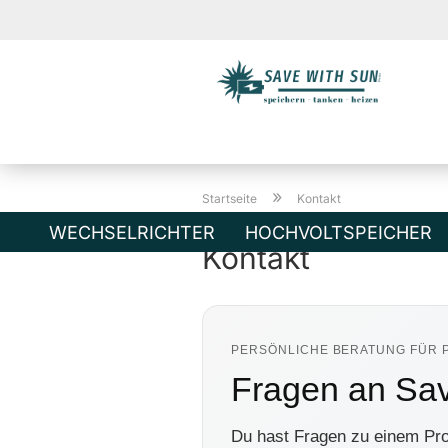
Direkt
»
zum
Startseite
Kontakt
Hauptinhalt
WECHSELRICHTER
HOCHVOLTSPEICHER
Kontakt
PERSÖNLICHE BERATUNG FÜR 
Fragen an Sav
Du hast Fragen zu einem Pro