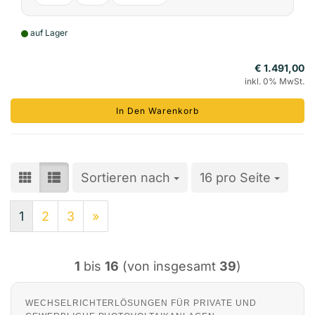
auf Lager
€ 1.491,00
inkl. 0% MwSt.
In Den Warenkorb
Sortieren nach
Sortieren nach
16 pro Seite
pro Seite
1
2
3
»
1
bis
16
(von insgesamt
39
)
WECHSELRICHTERLÖSUNGEN FÜR PRIVATE UND