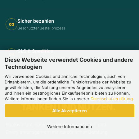
Sicher bezahlen
03
Geschützter Bestellprozess
GLS & Spedition
04
Versand passend zur Ware
Diese Webseite verwendet Cookies und andere
Technologien
Wir verwenden Cookies und ähnliche Technologien, auch von
Drittanbietern, um die ordentliche Funktionsweise der Website zu
gewährleisten, die Nutzung unseres Angebotes zu analysieren
SAVE WITH SUN
und Ihnen ein bestmögliches Einkaufserlebnis bieten zu können.
ENERGIE CLEVER SPEICHERN,
Weitere Informationen finden Sie in unserer
Datenschutzerklärung
.
TANKEN UND NUTZEN.
Alle Akzeptieren
Photovoltaik, Speicher, Wallboxen, Wärme und
Weitere Informationen
Energiemanagement mit persönlicher Beratung.