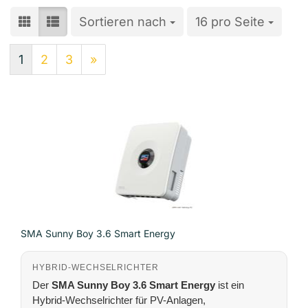
Sortieren nach
Sortieren nach
16 pro Seite
pro Seite
1
2
3
»
SMA Sunny Boy 3.6 Smart Energy
HYBRID-WECHSELRICHTER
Der
SMA Sunny Boy 3.6 Smart Energy
ist ein
Hybrid-Wechselrichter für PV-Anlagen,