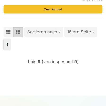
Zum Artikel
Sortieren nach
Sortieren nach
16 pro Seite
pro Seite
1
1
bis
9
(von insgesamt
9
)