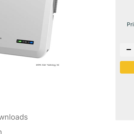
Pr
wnloads
n