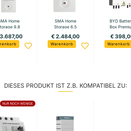
SMA Home
SMA Home
BYD Batter
torage 9.8
Storage 6.5
Box Premi
HV Combin
 3.687,00
€ 2.484,00
€ 398,0
Box Plus..
renkorb
Warenkorb
Warenkorb
DIESES PRODUKT IST Z.B. KOMPATIBEL ZU:
NUR NOCH WENIGE