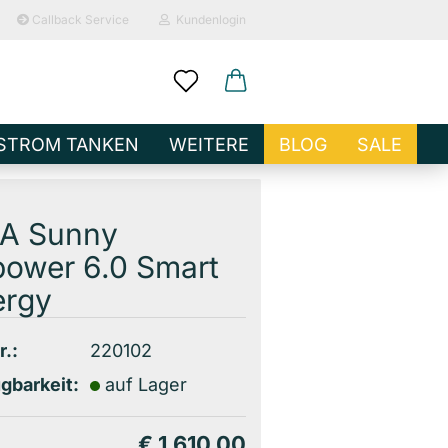
Callback Service
Kundenlogin
ail
STROM TANKEN
WEITERE
BLOG
SALE
sswort
A Sunny
power 6.0 Smart
ergy
o erstellen
wort vergessen?
r.:
220102
gbarkeit:
auf Lager
€ 1.610,00