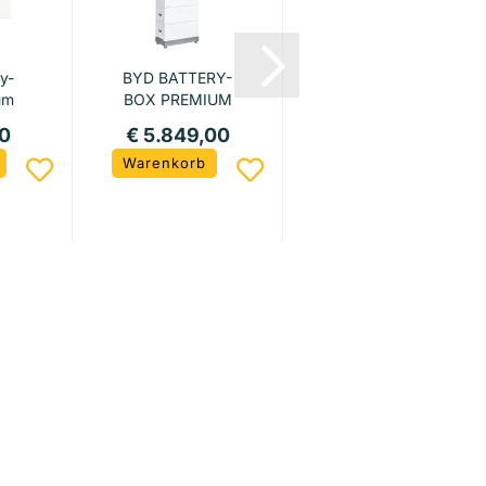
y-
BYD BATTERY-
BYD BATTERY-
um
BOX PREMIUM
BOX PREMIUM
er
HVM 19.3
HVM 22.1
0
€ 5.849,00
€ 6.605,00
.
Warenkorb
Warenkorb