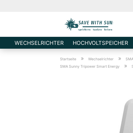
WECHSELRICHTER
HOCHVOLTSPEICHER
Direkt
»
»
zum
Startseite
Wechselrichter
SMA
»
Hauptinhalt
SMA Sunny Tripower Smart Energy