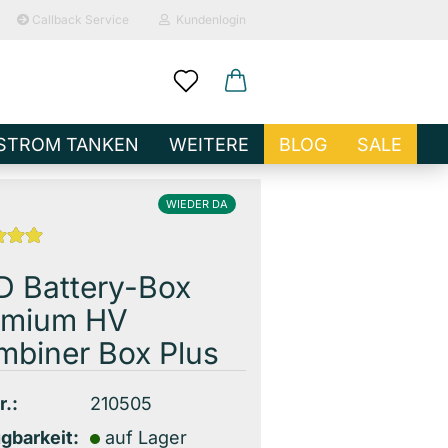
Callback Service
Kundenlogin
ail
STROM TANKEN
WEITERE
BLOG
SALE
sswort
WIEDER DA
D Battery-Box
emium HV
o erstellen
biner Box Plus
wort vergessen?
r.:
210505
gbarkeit:
auf Lager