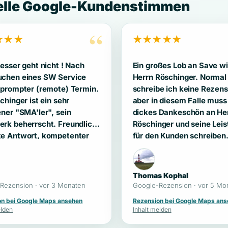
elle Google-Kundenstimmen
“
★★★
★★★★★
sser geht nicht ! Nach
Ein großes Lob an Save w
chen eines SW Service
Herrn Röschinger. Normal
 prompter (remote) Termin.
schreibe ich keine Rezen
chinger ist ein sehr
aber in diesem Falle muss 
ener "SMA'ler", sein
dickes Dankeschön an He
beherrscht. Freundlich,
Röschinger und seine Lei
e Antwort, kompetenter
für den Kunden schreiben.
 ... Besser geht nicht !
Kontaktaufnahme über
Projektierung für ein Rep
zur Bestell- und Lieferab
Thomas Kophal
klappte alles reibungslos.
Rezension · vor 3 Monaten
Google-Rezension · vor 5 Mo
Selbstinstallation in dem 
on bei Google Maps ansehen
Rezension bei Google Maps ans
Fragen immer sofort bean
elden
Inhalt melden
wurden hat H.Röschinger 