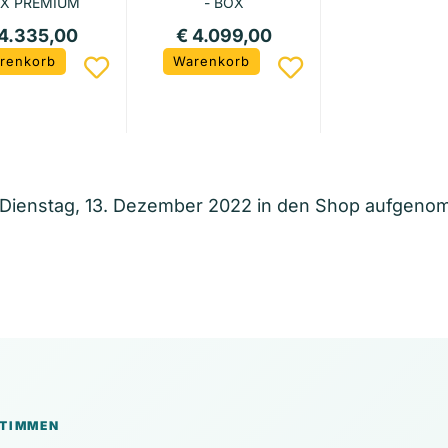
X PREMIUM
- BOX
HVM 13.8
PREMIUM HVS
 4.335,00
€ 4.099,00
12.8
renkorb
Warenkorb
m Dienstag, 13. Dezember 2022 in den Shop aufgen
TIMMEN