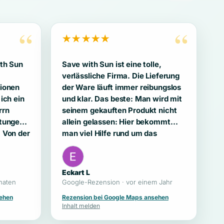
“
“
★★★★★
ith Sun
Save with Sun ist eine tolle,
verlässliche Firma. Die Lieferung
sionen
der Ware läuft immer reibungslos
ich ein
und klar. Das beste: Man wird mit
rrn
seinem gekauften Produkt nicht
stungen
allein gelassen: Hier bekommt
 Von der
man viel Hilfe rund um das
gekaufte Produkt! Und das nicht
owering
irgendwann nach Wochen,
wicklung
sondern sehr schnell. Von dem
Eckart L
 Nach
her: Vielen Dank! Ich habe hier
naten
Google-Rezension · vor einem Jahr
kurze
nicht zum ersten Mal gekauft und
ehen
Rezension bei Google Maps ansehen
twortet
bestimmt nicht zum letzten Mal.
Inhalt melden
sehr