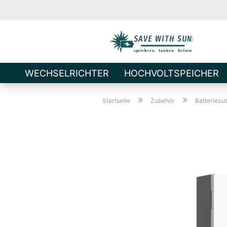
WECHSELRICHTER
HOCHVOLTSPEICHER
Direkt
»
»
zum
Startseite
Zubehör
Batteriezu
Hauptinhalt