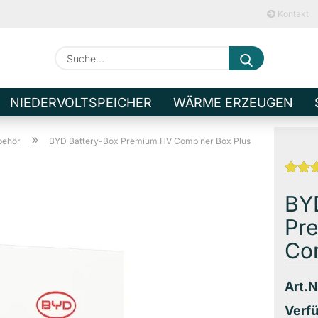
Kontakt
Suche...
E-M
NIEDERVOLTSPEICHER
WÄRME ERZEUGEN
Pa
»
behör
BYD Battery-Box Premium HV Combiner Box Plus
BY
Pr
Kont
Com
Pass
Art.N
Verfü