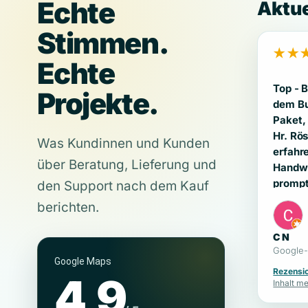
Echte
Aktu
Stimmen.
★★
Echte
Top - Be
Projekte.
dem Bu
Paket,
Hr. Rös
Was Kundinnen und Kunden
erfahr
über Beratung, Lieferung und
Handwerk 
prompt
den Support nach dem Kauf
Support
berichten.
C N
Google-
Google Maps
Rezensi
4,9
Inhalt m