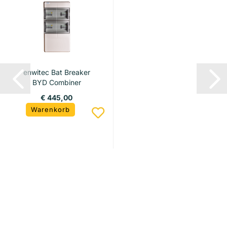
enwitec Bat Breaker
BYD Combiner
HVB/HVM/HVM+...
€ 445,00
Warenkorb