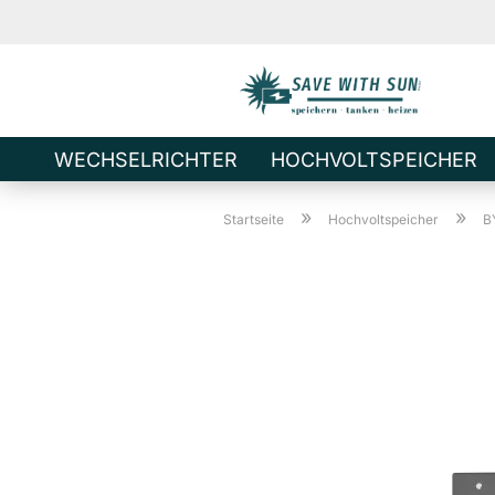
WECHSELRICHTER
HOCHVOLTSPEICHER
Direkt
»
»
zum
Startseite
Hochvoltspeicher
B
Hauptinhalt