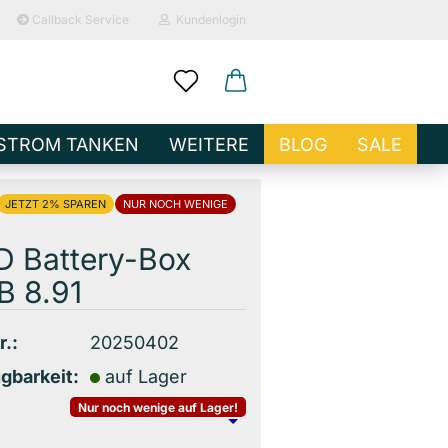
Callback Service
Kundenlogin
ail
STROM TANKEN
WEITERE
BLOG
SALE
sswort
2%
NUR NOCH WENIGE
D Battery-Box
B 8.91
o erstellen
r.:
20250402
wort vergessen?
gbarkeit:
auf Lager
Nur noch wenige auf Lager!