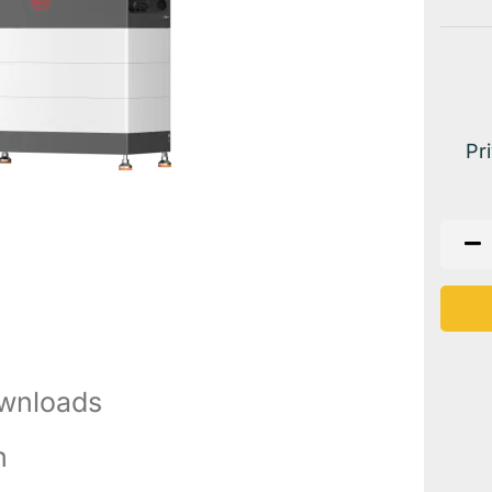
Pr
wnloads
n