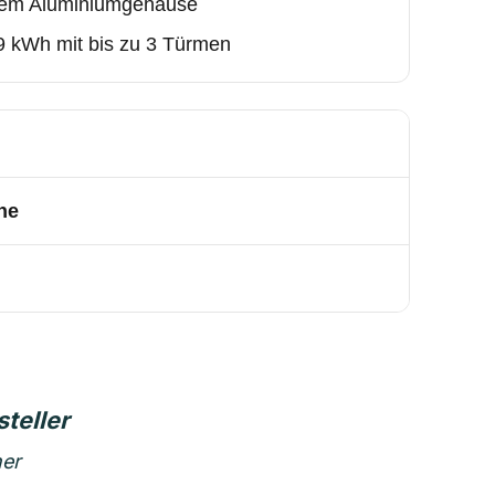
stem Aluminiumgehäuse
89 kWh mit bis zu 3 Türmen
he
ner