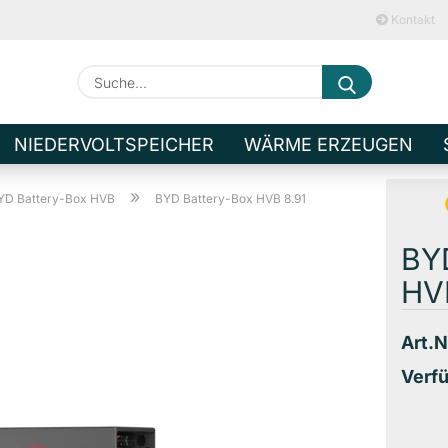
Kontakt
Suche...
E-M
NIEDERVOLTSPEICHER
WÄRME ERZEUGEN
Pa
»
YD Battery-Box HVB
BYD Battery-Box HVB 8.91
BY
HV
Kont
Art.N
Pass
Verfü