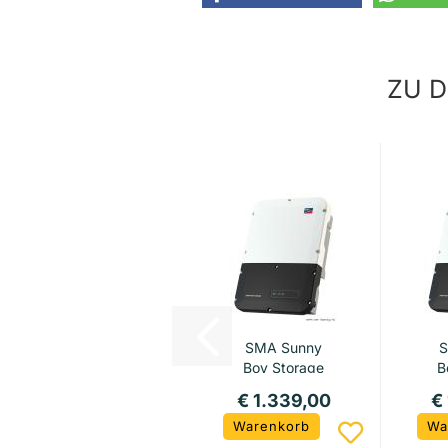
ZU D
SMA Sunny
S
Boy Storage
B
3.7 ( kein
€ 1.339,00
€
WLan...
Warenkorb
Wa