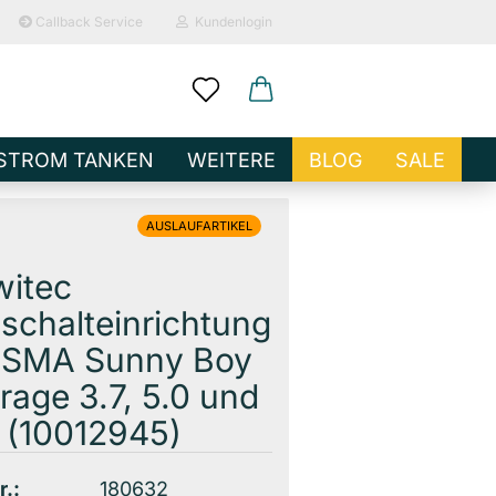
Callback Service
Kundenlogin
ail
STROM TANKEN
WEITERE
BLOG
SALE
sswort
AUSLAUFARTIKEL
witec
chalteinrichtung
o erstellen
r SMA Sunny Boy
wort vergessen?
rage 3.7, 5.0 und
 (10012945)
r.:
180632