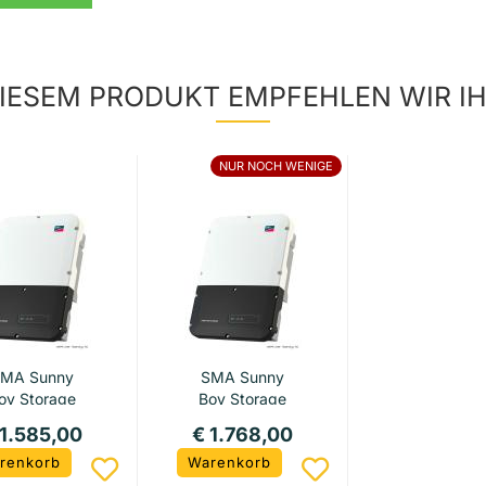
IESEM PRODUKT EMPFEHLEN WIR I
NUR NOCH WENIGE
MA Sunny
SMA Sunny
oy Storage
Boy Storage
5.0 ( kein
6.0 ( kein
 1.585,00
€ 1.768,00
WLan...
WLan...
renkorb
Warenkorb