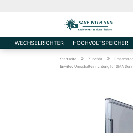
WECHSELRICHTER
HOCHVOLTSPEICHER
Direkt
»
»
zum
Startseite
Zubehör
Ersatzstro
Hauptinhalt
Enwitec Umschalteinrichtung für SMA Sunny