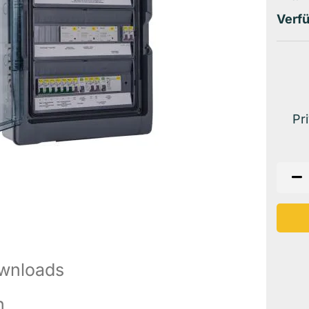
Verfü
Pr
wnloads
n