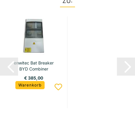
ZU:
enwitec Bat Breaker
BYD Combiner
HVS/HVS+...
€ 385,00
Warenkorb