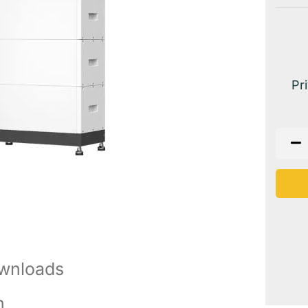
Pr
wnloads
n