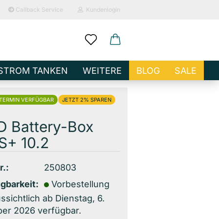
Callback Service
Kundenlogin
ail
STROM TANKEN
WEITERE
BLOG
SALE
sswort
RTERMIN VERFÜGBAR
2%
D Battery-Box
S+ 10.2
o erstellen
r.:
250803
wort vergessen?
gbarkeit:
Vorbestellung
ssichtlich ab Dienstag, 6.
er 2026 verfügbar.