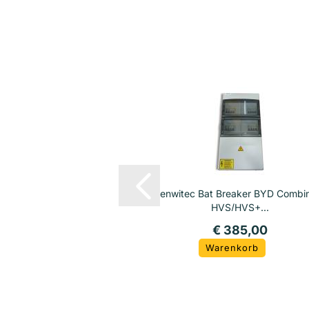
enwitec Bat Breaker BYD Combi
HVS/HVS+...
€ 385,00
Warenkorb