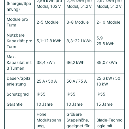
2,56 kWh pro
2,76 kWh pro
2,97 kWh pro
(Energie/Spa
Modul, 102 V
Modul, 51,2 V
Modul, 51,2 V
nnung)
Module pro
2–5 Module
3–8 Module
2–10 Module
Turm
Nutzbare
5,9–
Kapazität pro
5,1–12,8 kWh
8,3–22,1 kWh
29,6 kWh
Turm
Max.
Kapazität mit
38,4 kWh
66,2 kWh
89,07 kWh
3 Türmen
Dauer-/Spitz
25,6 kW / 50,
25 A / 50 A
50 A / 75 A
enleistung
18 kW
Schutzgrad
IP55
IP55
IP55
Garantie
10 Jahre
10 Jahre
15 Jahre
Hohe
Größere
Modultspann
Stapelhöhe,
Blade‑Techno
ung,
geeignet für
logie mit