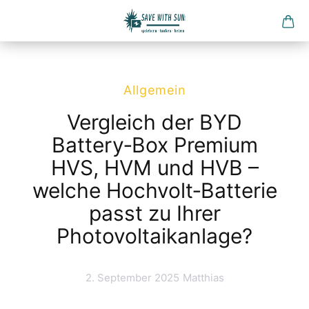
Direkt
zum
Hauptinhalt
Allgemein
Vergleich der BYD
Battery‑Box Premium
HVS, HVM und HVB –
welche Hochvolt‑Batterie
passt zu Ihrer
Photovoltaikanlage?
2. September 2025
Matthias