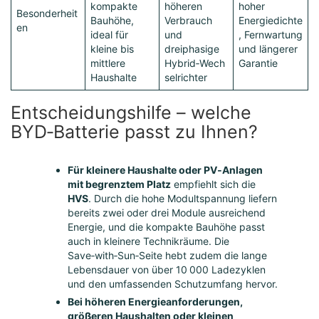
kompakte
höheren
hoher
Besonderheit
Bauhöhe,
Verbrauch
Energiedichte
en
ideal für
und
, Fernwartung
kleine bis
dreiphasige
und längerer
mittlere
Hybrid‑Wech
Garantie
Haushalte
selrichter
Entscheidungshilfe – welche
BYD‑Batterie passt zu Ihnen?
Für kleinere Haushalte oder PV‑Anlagen
mit begrenztem Platz
empfiehlt sich die
HVS
. Durch die hohe Modultspannung liefern
bereits zwei oder drei Module ausreichend
Energie, und die kompakte Bauhöhe passt
auch in kleinere Technikräume. Die
Save‑with‑Sun‑Seite hebt zudem die lange
Lebensdauer von über 10 000 Ladezyklen
und den umfassenden Schutzumfang hervor.
Bei höheren Energieanforderungen,
größeren Haushalten oder kleinen