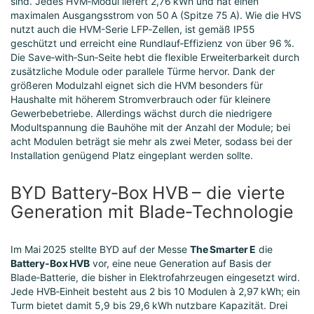
sind. Jedes HVM‑Modul liefert 2,76 kWh und hat einen
maximalen Ausgangsstrom von 50 A (Spitze 75 A). Wie die HVS
nutzt auch die HVM-Serie LFP‑Zellen, ist gemäß IP55
geschützt und erreicht eine Rundlauf‑Effizienz von über 96 %.
Die Save‑with‑Sun‑Seite hebt die flexible Erweiterbarkeit durch
zusätzliche Module oder parallele Türme hervor. Dank der
größeren Modulzahl eignet sich die HVM besonders für
Haushalte mit höherem Stromverbrauch oder für kleinere
Gewerbebetriebe. Allerdings wächst durch die niedrigere
Modultspannung die Bauhöhe mit der Anzahl der Module; bei
acht Modulen beträgt sie mehr als zwei Meter, sodass bei der
Installation genügend Platz eingeplant werden sollte.
BYD Battery‑Box HVB – die vierte
Generation mit Blade‑Technologie
Im Mai 2025 stellte BYD auf der Messe
The Smarter E
die
Battery‑Box HVB
vor, eine neue Generation auf Basis der
Blade‑Batterie, die bisher in Elektrofahrzeugen eingesetzt wird.
Jede HVB‑Einheit besteht aus 2 bis 10 Modulen à 2,97 kWh; ein
Turm bietet damit 5,9 bis 29,6 kWh nutzbare Kapazität. Drei