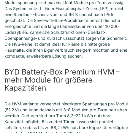
Modultspannung sind maximal fünf Module pro Turm zulässig.
Das System nutzt Lithium‑Eisenphosphat‑Zellen (LFP), erreicht
eine Rundlauf‑Effizienz von rund 96 % und ist nach IP55
geschützt. Die Save‑with‑Sun‑Produktseite betont die hohe
Energiedichte und die lange Lebensdauer von über 10 000
Ladezyklen. Zahlreiche Schutzfunktionen (Überlast‑,
Überspannungs‑ und Kurzschlussschutz) sorgen für Sicherheit.
Die HVS‑Reihe ist damit ideal für kleine bis mittelgroße
Haushalte, die ihren Eigenverbrauch steigern möchten und eine
kompakte, erweiterbare Lösung suchen.
BYD Battery‑Box Premium HVM –
mehr Module für größere
Kapazitäten
Die HVM‑Variante verwendet niedrigere Spannungen pro Modul
(51,2 V) und kann deshalb mit 3–8 Modulen pro Turm betrieben
werden. Dadurch sind pro Turm 8,3–22,1 kWh nutzbare
Kapazität möglich. Bis zu drei Türme lassen sich parallel
schalten, sodass bis zu 66,2 kWh nutzbare Kapazität verfügbar