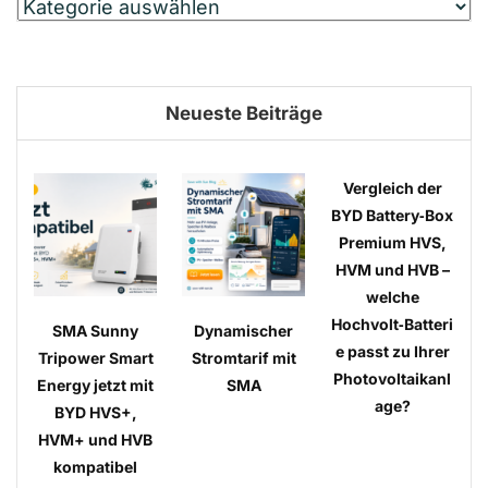
Neueste Beiträge
Vergleich der
BYD Battery‑Box
Premium HVS,
HVM und HVB –
welche
Hochvolt‑Batteri
SMA Sunny
Dynamischer
e passt zu Ihrer
Tripower Smart
Stromtarif mit
Photovoltaikanl
Energy jetzt mit
SMA
age?
BYD HVS+,
HVM+ und HVB
kompatibel