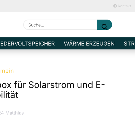
Kontakt
Suche...
E-M
IEDERVOLTSPEICHER
WÄRME ERZEUGEN
STR
Pa
emein
ox für Solarstrom und E-
lität
Kont
Pass
24
Matthias