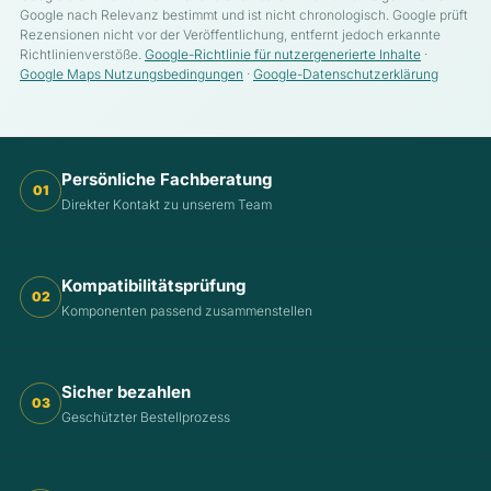
Google nach Relevanz bestimmt und ist nicht chronologisch. Google prüft
Rezensionen nicht vor der Veröffentlichung, entfernt jedoch erkannte
Richtlinienverstöße.
Google-Richtlinie für nutzergenerierte Inhalte
·
Google Maps Nutzungsbedingungen
·
Google-Datenschutzerklärung
Persönliche Fachberatung
01
Direkter Kontakt zu unserem Team
Kompatibilitätsprüfung
02
Komponenten passend zusammenstellen
Sicher bezahlen
03
Geschützter Bestellprozess