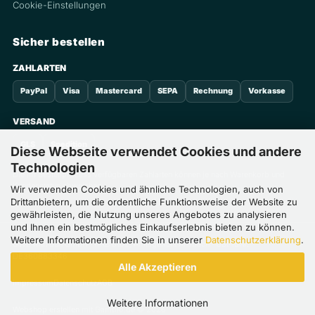
Cookie-Einstellungen
Sicher bestellen
ZAHLARTEN
PayPal
Visa
Mastercard
SEPA
Rechnung
Vorkasse
VERSAND
GLS
Spedition
Diese Webseite verwendet Cookies und andere
Technologien
Die im Bestellprozess verfügbaren Zahlarten können je nach Warenkorb und
Kundenstatus abweichen.
Wir verwenden Cookies und ähnliche Technologien, auch von
Drittanbietern, um die ordentliche Funktionsweise der Website zu
gewährleisten, die Nutzung unseres Angebotes zu analysieren
und Ihnen ein bestmögliches Einkaufserlebnis bieten zu können.
Weitere Informationen finden Sie in unserer
Datenschutzerklärung
.
Save with Sun GmbH · HRB 8102, Amtsgericht Ansbach · USt-IdNr.
DE360883346
Alle Akzeptieren
Impressum
Datenschutz
AGB
Weitere Informationen
Webshop erstellen
mit Gambio.de © 2026