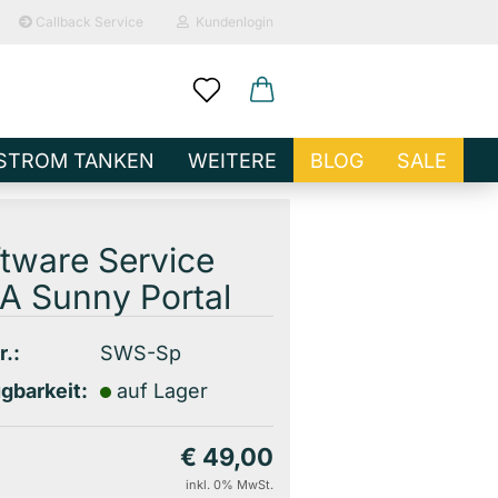
Callback Service
Kundenlogin
ail
STROM TANKEN
WEITERE
BLOG
SALE
sswort
tware Service
A Sunny Portal
o erstellen
r.:
SWS-Sp
wort vergessen?
gbarkeit:
auf Lager
€ 49,00
inkl. 0% MwSt.