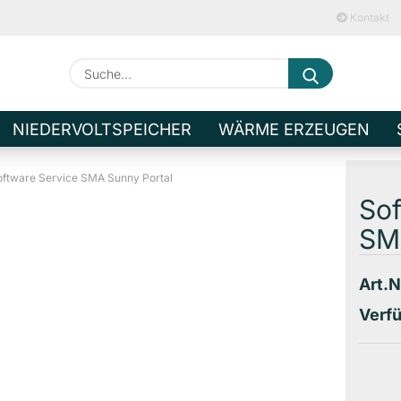
Kontakt
Suche...
E-M
NIEDERVOLTSPEICHER
WÄRME ERZEUGEN
Pa
oftware Service SMA Sunny Portal
Sof
SM
Kont
Art.N
Pass
Verfü