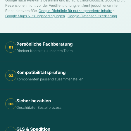
Google nach Relevanz bestimmt und ist nicht chronologisch. Google prüft
Rezensionen nicht vor der Veröffentlichung, entfernt jedoch erkannte
Richtlinienverstöße.
Google-Richtlinie für nutzergenerierte Inhalte
·
Google Maps Nutzungsbedingungen
·
Google-Datenschutzerklärung
Persönliche Fachberatung
01
Direkter Kontakt zu unserem Team
Kompatibilitätsprüfung
02
Komponenten passend zusammenstellen
Sicher bezahlen
03
Geschützter Bestellprozess
GLS & Spedition