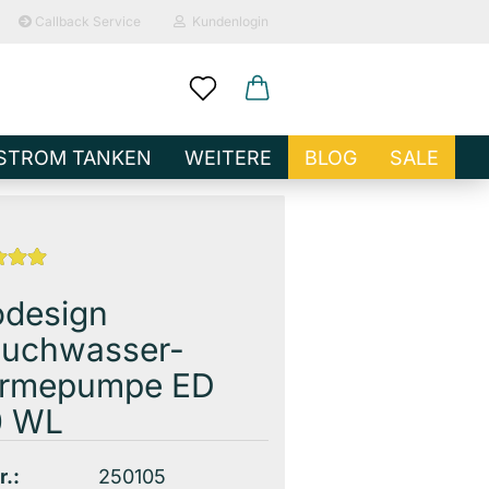
Callback Service
Kundenlogin
ail
STROM TANKEN
WEITERE
BLOG
SALE
sswort
odesign
auchwasser-
o erstellen
rmepumpe ED
wort vergessen?
0 WL
r.:
250105