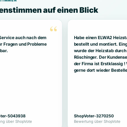
TIMMEN
nstimmen auf einen Blick
“
Service auch nach dem
Habe einen ELWA2 Heizst
ür Fragen und Probleme
bestellt und montiert. Ein
bar.
wurde der Heizstab durch
Röschinger. Der Kundense
der Firma ist Erstklassig 
gerne dort wieder Bestell
ter-5043938
ShopVoter-3270250
ng über ShopVote
Bewertung über ShopVote