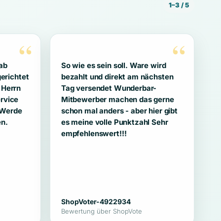
1–3 / 5
“
“
ab
So wie es sein soll. Ware wird
gerichtet
bezahlt und direkt am nächsten
 Herrn
Tag versendet Wunderbar-
rvice
Mitbewerber machen das gerne
! Werde
schon mal anders - aber hier gibt
en.
es meine volle Punktzahl Sehr
empfehlenswert!!!
ShopVoter-4922934
Bewertung über ShopVote