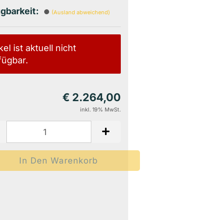
gbarkeit:
(Ausland abweichend)
kel ist aktuell nicht
fügbar.
€ 2.264,00
inkl. 19% MwSt.
Auf Den Merkzettel
Woanders Günstiger?
Frage Zum Produkt