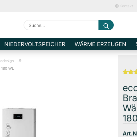
Kontakt
Suche...
E-M
NIEDERVOLTSPEICHER
WÄRME ERZEUGEN
Pa
»
odesign
 180 WL
ec
Br
Kont
Wä
Pass
18
Art.N