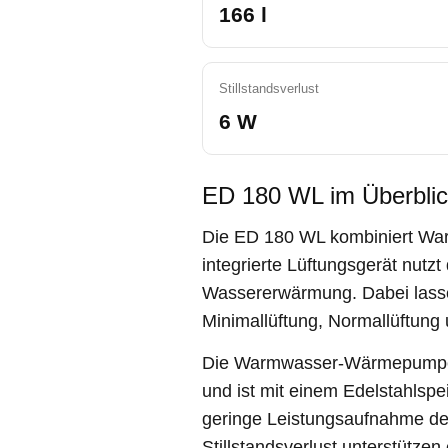
166 l
Stillstandsverlust
6 W
ED 180 WL im Überbli
Die ED 180 WL kombiniert Wa
integrierte Lüftungsgerät nut
Wassererwärmung. Dabei lassen
Minimallüftung, Normallüftung u
Die Warmwasser-Wärmepumpe a
und ist mit einem Edelstahlspe
geringe Leistungsaufnahme de
Stillstandsverlust unterstützen 