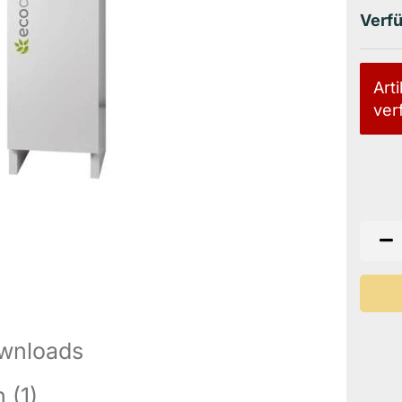
Verfü
Arti
ver
wnloads
 (1)